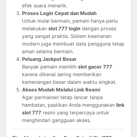
efek suara menarik.
Proses Login Cepat dan Mudah
Untuk mulai bermain, pemain hanya perlu
melakukan
slot 777 login
dengan proses
yang sangat praktis. Sistem keamanan
modern juga membuat data pengguna tetap
aman selama bermain.
Peluang Jackpot Besar
Banyak pemain memilih
slot gacor 777
karena dikenal sering memberikan
kemenangan besar dalam waktu singkat.
Akses Mudah Melalui Link Resmi
Agar permainan tetap lancar tanpa
hambatan, pastikan Anda menggunakan
link
slot 777
resmi yang terpercaya untuk
menghindari gangguan akses.