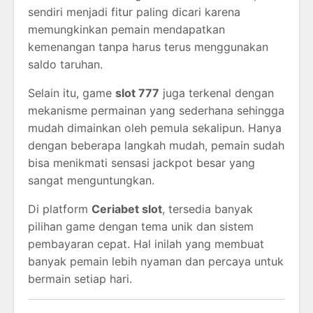
sendiri menjadi fitur paling dicari karena
memungkinkan pemain mendapatkan
kemenangan tanpa harus terus menggunakan
saldo taruhan.
Selain itu, game
slot 777
juga terkenal dengan
mekanisme permainan yang sederhana sehingga
mudah dimainkan oleh pemula sekalipun. Hanya
dengan beberapa langkah mudah, pemain sudah
bisa menikmati sensasi jackpot besar yang
sangat menguntungkan.
Di platform
Ceriabet slot
, tersedia banyak
pilihan game dengan tema unik dan sistem
pembayaran cepat. Hal inilah yang membuat
banyak pemain lebih nyaman dan percaya untuk
bermain setiap hari.