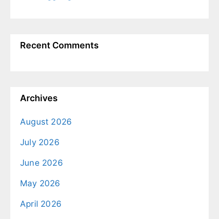
Recent Comments
Archives
August 2026
July 2026
June 2026
May 2026
April 2026