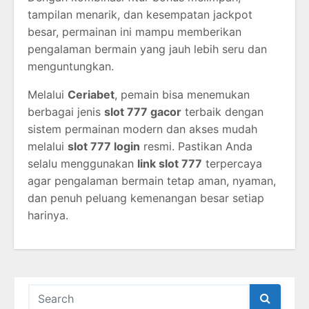
tampilan menarik, dan kesempatan jackpot
besar, permainan ini mampu memberikan
pengalaman bermain yang jauh lebih seru dan
menguntungkan.
Melalui
Ceriabet
, pemain bisa menemukan
berbagai jenis
slot 777 gacor
terbaik dengan
sistem permainan modern dan akses mudah
melalui
slot 777 login
resmi. Pastikan Anda
selalu menggunakan
link slot 777
terpercaya
agar pengalaman bermain tetap aman, nyaman,
dan penuh peluang kemenangan besar setiap
harinya.