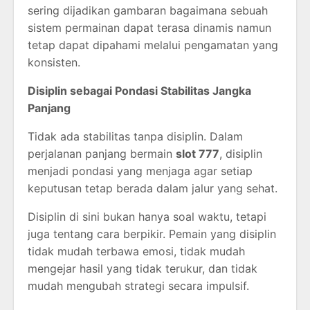
sering dijadikan gambaran bagaimana sebuah
sistem permainan dapat terasa dinamis namun
tetap dapat dipahami melalui pengamatan yang
konsisten.
Disiplin sebagai Pondasi Stabilitas Jangka
Panjang
Tidak ada stabilitas tanpa disiplin. Dalam
perjalanan panjang bermain
slot 777
, disiplin
menjadi pondasi yang menjaga agar setiap
keputusan tetap berada dalam jalur yang sehat.
Disiplin di sini bukan hanya soal waktu, tetapi
juga tentang cara berpikir. Pemain yang disiplin
tidak mudah terbawa emosi, tidak mudah
mengejar hasil yang tidak terukur, dan tidak
mudah mengubah strategi secara impulsif.