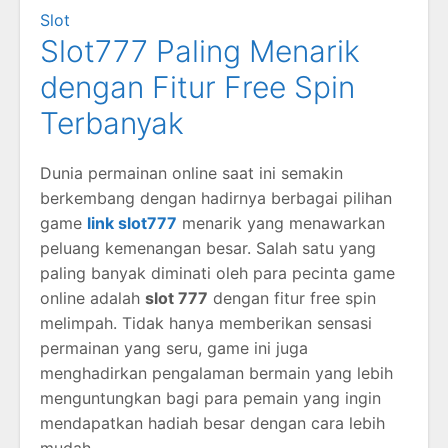
Slot
Slot777 Paling Menarik
dengan Fitur Free Spin
Terbanyak
Dunia permainan online saat ini semakin
berkembang dengan hadirnya berbagai pilihan
game
link slot777
menarik yang menawarkan
peluang kemenangan besar. Salah satu yang
paling banyak diminati oleh para pecinta game
online adalah
slot 777
dengan fitur free spin
melimpah. Tidak hanya memberikan sensasi
permainan yang seru, game ini juga
menghadirkan pengalaman bermain yang lebih
menguntungkan bagi para pemain yang ingin
mendapatkan hadiah besar dengan cara lebih