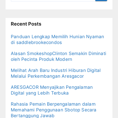
Recent Posts
Panduan Lengkap Memilih Hunian Nyaman
di saddlebrookecondos
Alasan SmokeshopClinton Semakin Diminati
oleh Pecinta Produk Modern
Melihat Arah Baru Industri Hiburan Digital
Melalui Perkembangan Aresgacor
ARESGACOR Menyajikan Pengalaman
Digital yang Lebih Terbuka
Rahasia Pemain Berpengalaman dalam
Memahami Penggunaan Sbotop Secara
Bertanggung Jawab