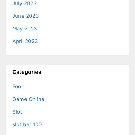
July 2023
June 2023
May 2023
April 2023
Categories
Food
Game Online
Slot
slot bet 100