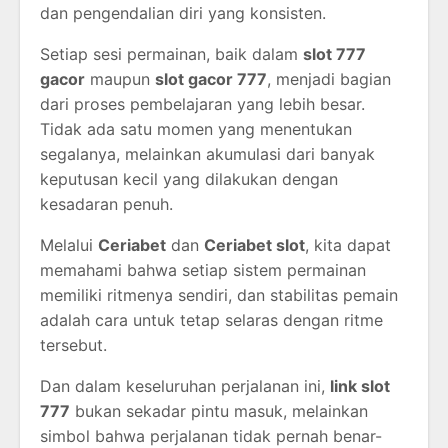
dan pengendalian diri yang konsisten.
Setiap sesi permainan, baik dalam
slot 777
gacor
maupun
slot gacor 777
, menjadi bagian
dari proses pembelajaran yang lebih besar.
Tidak ada satu momen yang menentukan
segalanya, melainkan akumulasi dari banyak
keputusan kecil yang dilakukan dengan
kesadaran penuh.
Melalui
Ceriabet
dan
Ceriabet slot
, kita dapat
memahami bahwa setiap sistem permainan
memiliki ritmenya sendiri, dan stabilitas pemain
adalah cara untuk tetap selaras dengan ritme
tersebut.
Dan dalam keseluruhan perjalanan ini,
link slot
777
bukan sekadar pintu masuk, melainkan
simbol bahwa perjalanan tidak pernah benar-