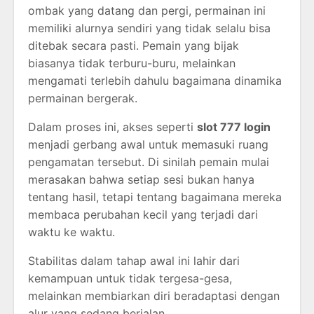
ombak yang datang dan pergi, permainan ini
memiliki alurnya sendiri yang tidak selalu bisa
ditebak secara pasti. Pemain yang bijak
biasanya tidak terburu-buru, melainkan
mengamati terlebih dahulu bagaimana dinamika
permainan bergerak.
Dalam proses ini, akses seperti
slot 777 login
menjadi gerbang awal untuk memasuki ruang
pengamatan tersebut. Di sinilah pemain mulai
merasakan bahwa setiap sesi bukan hanya
tentang hasil, tetapi tentang bagaimana mereka
membaca perubahan kecil yang terjadi dari
waktu ke waktu.
Stabilitas dalam tahap awal ini lahir dari
kemampuan untuk tidak tergesa-gesa,
melainkan membiarkan diri beradaptasi dengan
alur yang sedang berjalan.