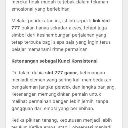
mereka tidak mudah terjebak dalam tekanan
emosional yang berlebihan.
Melalui pendekatan ini, istilah seperti
link slot
777
bukan hanya sekadar akses, tetapi juga
simbol dari kesinambungan perjalanan yang
tetap terbuka bagi siapa saja yang ingin terus
belajar memahami ritme permainan.
Ketenangan sebagai Kunci Konsistensi
Di dalam dunia
slot 777 gacor
, ketenangan
menjadi elemen yang sering kali membedakan
pengalaman jangka pendek dan jangka panjang.
Ketenangan memungkinkan pemain untuk
melihat permainan dengan lebih jernih, tanpa
gangguan dari emosi yang berlebihan.
Ketika pikiran tenang, keputusan menjadi lebih
terukur. Ketika emosi stabil, observasi menjadi