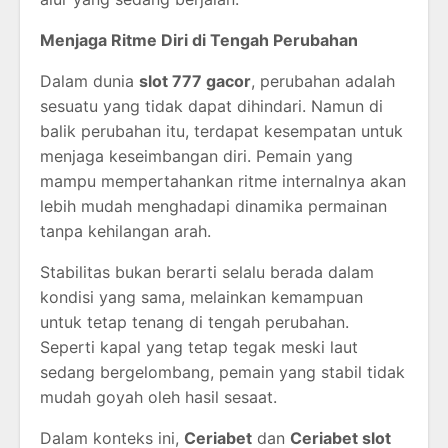
Menjaga Ritme Diri di Tengah Perubahan
Dalam dunia
slot 777 gacor
, perubahan adalah
sesuatu yang tidak dapat dihindari. Namun di
balik perubahan itu, terdapat kesempatan untuk
menjaga keseimbangan diri. Pemain yang
mampu mempertahankan ritme internalnya akan
lebih mudah menghadapi dinamika permainan
tanpa kehilangan arah.
Stabilitas bukan berarti selalu berada dalam
kondisi yang sama, melainkan kemampuan
untuk tetap tenang di tengah perubahan.
Seperti kapal yang tetap tegak meski laut
sedang bergelombang, pemain yang stabil tidak
mudah goyah oleh hasil sesaat.
Dalam konteks ini,
Ceriabet
dan
Ceriabet slot