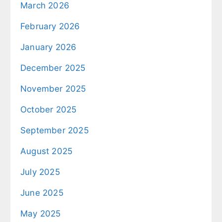
March 2026
February 2026
January 2026
December 2025
November 2025
October 2025
September 2025
August 2025
July 2025
June 2025
May 2025