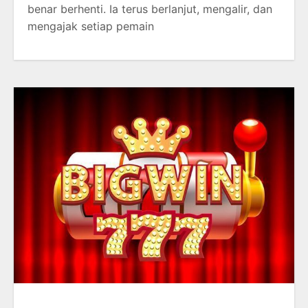
benar berhenti. Ia terus berlanjut, mengalir, dan
mengajak setiap pemain