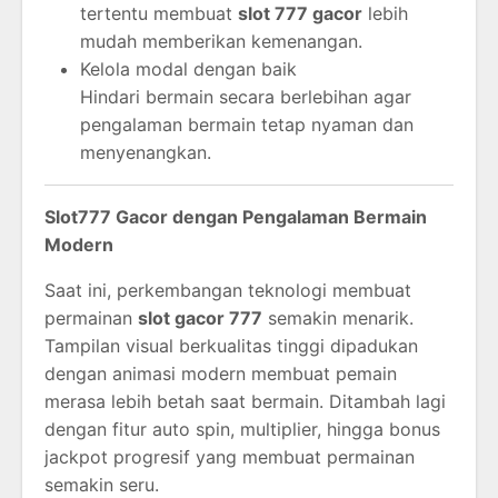
tertentu membuat
slot 777 gacor
lebih
mudah memberikan kemenangan.
Kelola modal dengan baik
Hindari bermain secara berlebihan agar
pengalaman bermain tetap nyaman dan
menyenangkan.
Slot777 Gacor dengan Pengalaman Bermain
Modern
Saat ini, perkembangan teknologi membuat
permainan
slot gacor 777
semakin menarik.
Tampilan visual berkualitas tinggi dipadukan
dengan animasi modern membuat pemain
merasa lebih betah saat bermain. Ditambah lagi
dengan fitur auto spin, multiplier, hingga bonus
jackpot progresif yang membuat permainan
semakin seru.