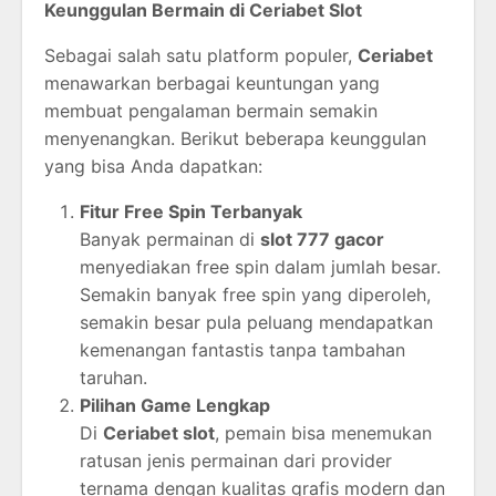
Keunggulan Bermain di Ceriabet Slot
Sebagai salah satu platform populer,
Ceriabet
menawarkan berbagai keuntungan yang
membuat pengalaman bermain semakin
menyenangkan. Berikut beberapa keunggulan
yang bisa Anda dapatkan:
Fitur Free Spin Terbanyak
Banyak permainan di
slot 777 gacor
menyediakan free spin dalam jumlah besar.
Semakin banyak free spin yang diperoleh,
semakin besar pula peluang mendapatkan
kemenangan fantastis tanpa tambahan
taruhan.
Pilihan Game Lengkap
Di
Ceriabet slot
, pemain bisa menemukan
ratusan jenis permainan dari provider
ternama dengan kualitas grafis modern dan