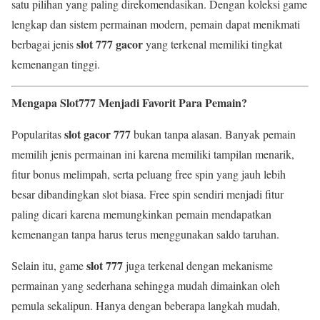
satu pilihan yang paling direkomendasikan. Dengan koleksi game
lengkap dan sistem permainan modern, pemain dapat menikmati
slot 777 gacor
berbagai jenis
yang terkenal memiliki tingkat
kemenangan tinggi.
Mengapa Slot777 Menjadi Favorit Para Pemain?
slot gacor 777
Popularitas
bukan tanpa alasan. Banyak pemain
memilih jenis permainan ini karena memiliki tampilan menarik,
fitur bonus melimpah, serta peluang free spin yang jauh lebih
besar dibandingkan slot biasa. Free spin sendiri menjadi fitur
paling dicari karena memungkinkan pemain mendapatkan
kemenangan tanpa harus terus menggunakan saldo taruhan.
slot 777
Selain itu, game
juga terkenal dengan mekanisme
permainan yang sederhana sehingga mudah dimainkan oleh
pemula sekalipun. Hanya dengan beberapa langkah mudah,