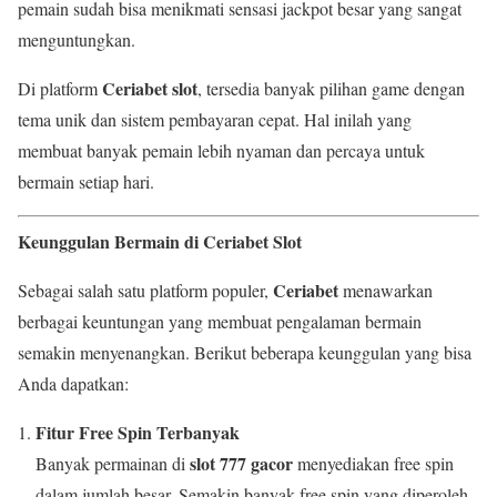
pemain sudah bisa menikmati sensasi jackpot besar yang sangat
menguntungkan.
Ceriabet slot
Di platform
, tersedia banyak pilihan game dengan
tema unik dan sistem pembayaran cepat. Hal inilah yang
membuat banyak pemain lebih nyaman dan percaya untuk
bermain setiap hari.
Keunggulan Bermain di Ceriabet Slot
Ceriabet
Sebagai salah satu platform populer,
menawarkan
berbagai keuntungan yang membuat pengalaman bermain
semakin menyenangkan. Berikut beberapa keunggulan yang bisa
Anda dapatkan:
Fitur Free Spin Terbanyak
slot 777 gacor
Banyak permainan di
menyediakan free spin
dalam jumlah besar. Semakin banyak free spin yang diperoleh,