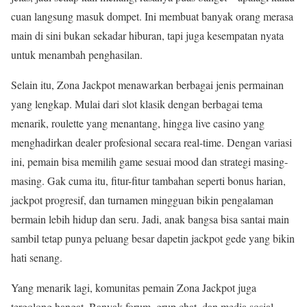
cuan langsung masuk dompet. Ini membuat banyak orang merasa
main di sini bukan sekadar hiburan, tapi juga kesempatan nyata
untuk menambah penghasilan.
Selain itu, Zona Jackpot menawarkan berbagai jenis permainan
yang lengkap. Mulai dari slot klasik dengan berbagai tema
menarik, roulette yang menantang, hingga live casino yang
menghadirkan dealer profesional secara real-time. Dengan variasi
ini, pemain bisa memilih game sesuai mood dan strategi masing-
masing. Gak cuma itu, fitur-fitur tambahan seperti bonus harian,
jackpot progresif, dan turnamen mingguan bikin pengalaman
bermain lebih hidup dan seru. Jadi, anak bangsa bisa santai main
sambil tetap punya peluang besar dapetin jackpot gede yang bikin
hati senang.
Yang menarik lagi, komunitas pemain Zona Jackpot juga
tergolong hangat. Banyak forum, grup chat, dan media sosial