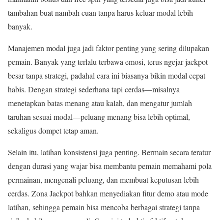
tambahan buat nambah cuan tanpa harus keluar modal lebih
banyak.
Manajemen modal juga jadi faktor penting yang sering dilupakan
pemain. Banyak yang terlalu terbawa emosi, terus ngejar jackpot
besar tanpa strategi, padahal cara ini biasanya bikin modal cepat
habis. Dengan strategi sederhana tapi cerdas—misalnya
menetapkan batas menang atau kalah, dan mengatur jumlah
taruhan sesuai modal—peluang menang bisa lebih optimal,
sekaligus dompet tetap aman.
Selain itu, latihan konsistensi juga penting. Bermain secara teratur
dengan durasi yang wajar bisa membantu pemain memahami pola
permainan, mengenali peluang, dan membuat keputusan lebih
cerdas. Zona Jackpot bahkan menyediakan fitur demo atau mode
latihan, sehingga pemain bisa mencoba berbagai strategi tanpa