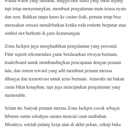
warna-warni yang menarik, hingga efek suara yang bikin tegang
tapi tetap menyenangkan, membuat pengalaman main terasa nyata
dan seru. Bahkan tanpa harus ke casino fisik, pemain tetap bisa
merasakan sensasi mendebarkan ketika roda roulette berputar atau
simbol slot berhenti di garis kemenangan.
Zona Jackpot juga menghadirkan pengalaman yang personal.
Fitur seperti rekomendasi game berdasarkan riwayat bermain,
leaderboard untuk membandingkan pencapaian dengan pemain
lain, dan sistem reward yang adil membuat pemain merasa
dihargai dan termotivasi untuk terus bermain. Atmosfer ini bukan
cuma bikin ketagihan, tapi juga menciptakan pengalaman yang
memorable.
Selain itu, banyak pemain merasa Zona Jackpot cocok sebagai
hiburan santai sekaligus sarana mencari cuan tambahan.
Misalnya, setelah pulang kerja atau di akhir pekan, cukup buka