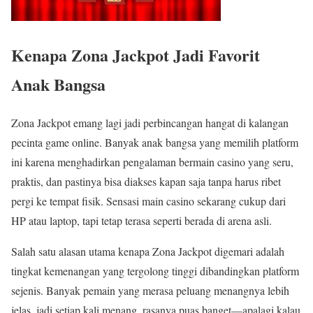
Kenapa Zona Jackpot Jadi Favorit
Anak Bangsa
Zona Jackpot emang lagi jadi perbincangan hangat di kalangan
pecinta game online. Banyak anak bangsa yang memilih platform
ini karena menghadirkan pengalaman bermain casino yang seru,
praktis, dan pastinya bisa diakses kapan saja tanpa harus ribet
pergi ke tempat fisik. Sensasi main casino sekarang cukup dari
HP atau laptop, tapi tetap terasa seperti berada di arena asli.
Salah satu alasan utama kenapa Zona Jackpot digemari adalah
tingkat kemenangan yang tergolong tinggi dibandingkan platform
sejenis. Banyak pemain yang merasa peluang menangnya lebih
jelas, jadi setiap kali menang, rasanya puas banget—apalagi kalau