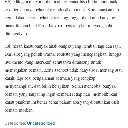
HP, pilih game favorit, dan main sebentar bisa bikin mood naik
sekaligus punya peluang menghasilkan uang. Kombinasi antara
kemudahan akses, peluang menang tinggi, dan tampilan yang
menarik membuat Zona Jackpot menjadi platform yang sulit
ditinggalkan.
Tak heran kalau banyak anak bangsa yang kembali lagi dan lagi.
Dari slot yang penuh warna, roulette yang menegangkan, hingga
live casino yang interaktif, semuanya dirancang untuk
memanjakan pemain. Zona Jackpot tidak hanya soal menang atau
kalah, tapi soal pengalaman bermain yang lengkap,
menyenangkan, dan bikin ketagihan. Sekali mencoba, banyak
pemain yang langsung ingin kembali setiap hari, membuktikan
kalau platform ini benar-benar paham apa yang dibutuhkan oleh
pemain modern.
Categories:
Uncategorized